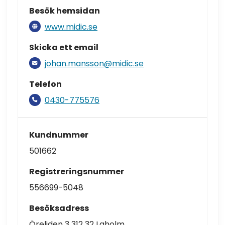
Besök hemsidan
www.midic.se
Skicka ett email
johan.mansson@midic.se
Telefon
0430-775576
Kundnummer
501662
Registreringsnummer
556699-5048
Besöksadress
Öreliden 3 312 32 Laholm